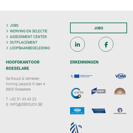
JOBS
JOBS
WERVING EN SELECTIE
ASSESSMENT CENTER
OUTPLACEMENT
LOOPBAANBEGELEIDING
HOOFDKANTOOR
ERKENNINGEN
ROESELARE
De Rouck & Verhellen
Koning Leopold III laan 4
8800 Roeselare
T:
+32 51 43 43 23
E:
INFO@DEROUCK.BE