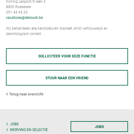
Koning Leopold III laan 4
8800 Roeselare
051 43 43 23
vacatures@derouck.be
Wij behandelen alle kandidaturen discreet, strikt vertrouwelijk en
deontologisch correct.
SOLLICITEER VOOR DEZE FUNCTIE
STUUR NAAR EEN VRIEND
Terug naar overzicht
JOBS
JOBS
WERVING EN SELECTIE