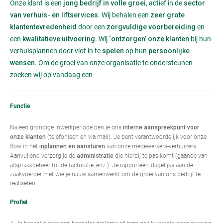
Onze klant is een
, actief in de
jong bedrijf in volle groei
sector
. Wij behalen een
van verhuis- en liftservices
zeer grote
door een
en
klantentevredenheid
zorgvuldige voorbereiding
een
. Wij
bij hun
kwalitatieve uitvoering
‘ontzorgen’ onze klanten
verhuisplannen door vlot in te
op hun
spelen
persoonlijke
. Om de groei van onze organisatie te ondersteunen
wensen
zoeken wij op vandaag een
Functie
Na een grondige inwerkperiode ben je ons
interne aanspreekpunt voor
(telefonisch en via mail). Je bent verantwoordelijk voor onze
onze klanten
flow in het
van onze medewerkers-verhuizers.
inplannen en aansturen
Aanvullend verzorg je de
die hierbij te pas komt (gaande van
administratie
afspraakbeheer tot de facturatie, enz.). Je rapporteert dagelijks aan de
zaakvoerder met wie je nauw samenwerkt om de groei van ons bedrijf te
realiseren.
Profiel