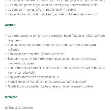
Je beschikt over een bachelor diploma of bent gelijkwaardig door ervaring
Je bent een goede organisator en neemt graag verantwoordelijkheid
Je bent communicatief en klantvriendelijk ingesteld
Je werkt administratief nauwkeurig en behoudt steeds het overzicht
Aanbod
Je komt terecht in een jong en dynamisch bedrijf dat de ambitie heeft om
te groeien
Een financieel sterke omgeving met een jong team van aangenaam
collega’s
Een aangename en stimulerende werksfeer
Een job met een brede variatie aan taken en contacten met elke dag
nieuwe uitdagingen
Een ruime verantwoordelijkheid waarin je rechtstreekse impact hebt op de
klantentevredenheid
Een vast contract van onbepaalde duur
Mogelijkheid tot flexibiliteit in het uurrooster (af te spreken)
Goede loonvoorwaarden (te bespreken) met extralegale voordelen
Interesse
De Rouck & Verhellen