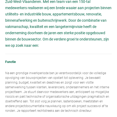
Zuid-West-Vlaanderen. Met een team van een 150-tal
medewerkers realiseren wij een brede waaier aan projecten binnen
utiliteits- en industriële bouw, appartementsbouw, renovatie,
binnenafwerking en buitenschrijnwerk. Door de combinatie van
vakmanschap, kwaliteit en een langetermijnvisie heeft de
onderneming doorheen de jaren een sterke positie opgebouwd
binnen de bouwsector. Om de verdere groei te ondersteunen, zijn
we op zoek naar een:
Functie
Na een grondige inwerkperiode ben je verantwoordelijk voor de volledige
opvolging van bouwprojecten van opstart tot oplevering. Je bewaakt
planning, budget, kwaliteit en deadlines en zorgt voor een vlotte
samenwerking tussen klanten, leveranciers, onderaannemers en het interne
projectteam. Je stuurt daarvoor medewerkers aan, anticipeert op mogelijke
risico's en pakt technische of organisatorische uitdagingen pragmatisch en
doeltreffend aan. Tot slot volg je plannen, lastenboeken, meetstaten en
andere projectdocumentatie nauwkeurig op om elk project succesvol af te
ronden. Je rapporteert rechtstreeks aan de technisch directeur.