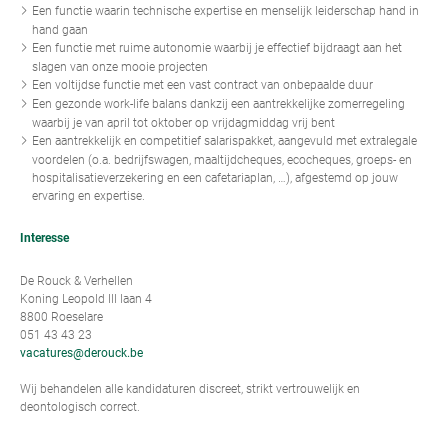
Een functie waarin technische expertise en menselijk leiderschap hand in
hand gaan
Een functie met ruime autonomie waarbij je effectief bijdraagt aan het
slagen van onze mooie projecten
Een voltijdse functie met een vast contract van onbepaalde duur
Een gezonde work-life balans dankzij een aantrekkelijke zomerregeling
waarbij je van april tot oktober op vrijdagmiddag vrij bent
Een aantrekkelijk en competitief salarispakket, aangevuld met extralegale
voordelen (o.a. bedrijfswagen, maaltijdcheques, ecocheques, groeps- en
hospitalisatieverzekering en een cafetariaplan, …), afgestemd op jouw
ervaring en expertise.
Interesse
De Rouck & Verhellen
Koning Leopold III laan 4
8800 Roeselare
051 43 43 23
vacatures@derouck.be
Wij behandelen alle kandidaturen discreet, strikt vertrouwelijk en
deontologisch correct.