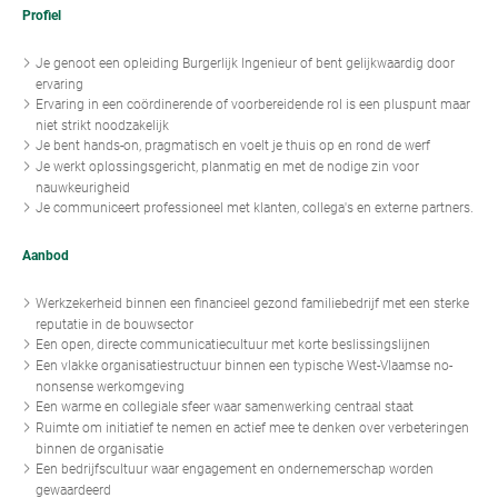
Profiel
Je genoot een opleiding Burgerlijk Ingenieur of bent gelijkwaardig door
ervaring
Ervaring in een coördinerende of voorbereidende rol is een pluspunt maar
niet strikt noodzakelijk
Je bent hands-on, pragmatisch en voelt je thuis op en rond de werf
Je werkt oplossingsgericht, planmatig en met de nodige zin voor
nauwkeurigheid
Je communiceert professioneel met klanten, collega's en externe partners.
Aanbod
Werkzekerheid binnen een financieel gezond familiebedrijf met een sterke
reputatie in de bouwsector
Een open, directe communicatiecultuur met korte beslissingslijnen
Een vlakke organisatiestructuur binnen een typische West-Vlaamse no-
nonsense werkomgeving
Een warme en collegiale sfeer waar samenwerking centraal staat
Ruimte om initiatief te nemen en actief mee te denken over verbeteringen
binnen de organisatie
Een bedrijfscultuur waar engagement en ondernemerschap worden
gewaardeerd