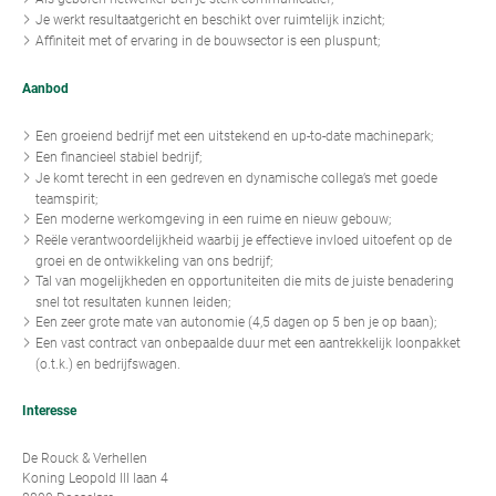
Je werkt resultaatgericht en beschikt over ruimtelijk inzicht;
Affiniteit met of ervaring in de bouwsector is een pluspunt;
Aanbod
Een groeiend bedrijf met een uitstekend en up-to-date machinepark;
Een financieel stabiel bedrijf;
Je komt terecht in een gedreven en dynamische collega’s met goede
teamspirit;
Een moderne werkomgeving in een ruime en nieuw gebouw;
Reële verantwoordelijkheid waarbij je effectieve invloed uitoefent op de
groei en de ontwikkeling van ons bedrijf;
Tal van mogelijkheden en opportuniteiten die mits de juiste benadering
snel tot resultaten kunnen leiden;
Een zeer grote mate van autonomie (4,5 dagen op 5 ben je op baan);
Een vast contract van onbepaalde duur met een aantrekkelijk loonpakket
(o.t.k.) en bedrijfswagen.
Interesse
De Rouck & Verhellen
Koning Leopold III laan 4