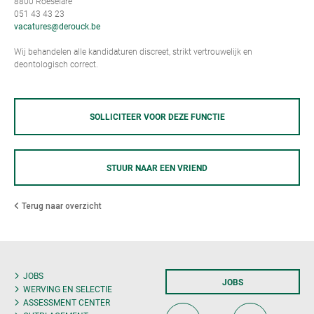
8800 Roeselare
051 43 43 23
vacatures@derouck.be
Wij behandelen alle kandidaturen discreet, strikt vertrouwelijk en
deontologisch correct.
SOLLICITEER VOOR DEZE FUNCTIE
STUUR NAAR EEN VRIEND
Terug naar overzicht
JOBS
JOBS
WERVING EN SELECTIE
ASSESSMENT CENTER