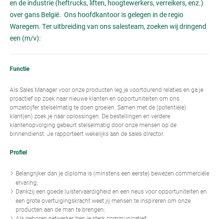
en de industrie (heftrucks, liften, hoogtewerkers, verreikers, enz.)
over gans België. Ons hoofdkantoor is gelegen in de regio
Waregem. Ter uitbreiding van ons salesteam, zoeken wij dringend
een (m/v):
Functie
Als Sales Manager voor onze producten leg je voortdurend relaties en ga je
proactief op zoek naar nieuwe klanten en opportuniteiten om ons
omzetcijfer stelselmatig te doen groeien. Samen met de (potentiële)
klant(en) zoek je naar oplossingen. De bestellingen en verdere
klantenopvolging gebeurt stelselmatig door onze mensen op de
binnendienst. Je rapporteert wekelijks aan de sales director.
Profiel
Belangrijker dan je diploma is (minstens een eerste) bewezen commerciële
ervaring;
Dankzij een goede luistervaardigheid en een neus voor opportuniteiten en
een grote overtuigingskracht weet jij mensen te inspireren om onze
producten aan de man te brengen;
Als geboren netwerker ben je sterk communicatief;