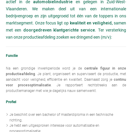
actief in de
en gelegen in Zuid-West-
automobielindustrie
Vlaanderen. We maken deel uit van een internationale
bedrijvengroep en zijn uitgegroeid tot één van de toppers in ons
marktsegment. Onze focus ligt op
samen
kwaliteit en veiligheid,
met een
. Ter versterking
doorgedreven klantgerichte service
van onze productieafdeling zoeken we dringend een (m/v):
Functie
Na een grondige inwerkperiode word je de
centrale figuur in onze
. Je plant, organiseert en superviseert de productie, met
productieafdeling
aandacht voor veiligheid, efficiëntie en kwaliteit. Daarnaast zorg je
continu
. Je rapporteert rechtstreeks aan de
voor procesoptimalisatie
productiemanager met wie je dagelijks nauw samenwerkt.
Profiel
Je beschikt over een bachelor of masterdiploma in een technische
richting;
Je hebt een uitgesproken interesse voor automatisatie en
procesoptimalisatie;