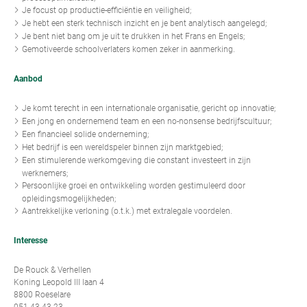
Je focust op productie-efficiëntie en veiligheid;
Je hebt een sterk technisch inzicht en je bent analytisch aangelegd;
Je bent niet bang om je uit te drukken in het Frans en Engels;
Gemotiveerde schoolverlaters komen zeker in aanmerking.
Aanbod
Je komt terecht in een internationale organisatie, gericht op innovatie;
Een jong en ondernemend team en een no-nonsense bedrijfscultuur;
Een financieel solide onderneming;
Het bedrijf is een wereldspeler binnen zijn marktgebied;
Een stimulerende werkomgeving die constant investeert in zijn
werknemers;
Persoonlijke groei en ontwikkeling worden gestimuleerd door
opleidingsmogelijkheden;
Aantrekkelijke verloning (o.t.k.) met extralegale voordelen.
Interesse
De Rouck & Verhellen
Koning Leopold III laan 4
8800 Roeselare
051 43 43 23