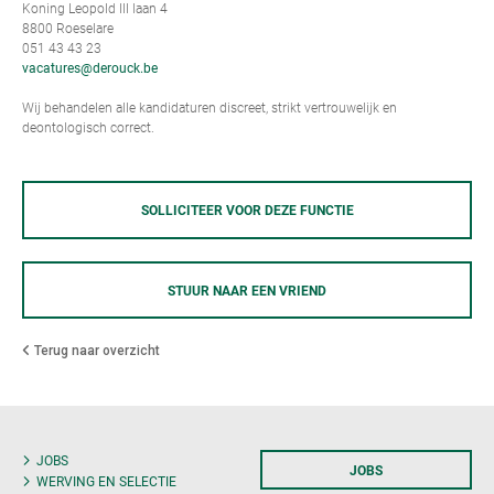
Koning Leopold III laan 4
8800 Roeselare
051 43 43 23
vacatures@derouck.be
Wij behandelen alle kandidaturen discreet, strikt vertrouwelijk en
deontologisch correct.
SOLLICITEER VOOR DEZE FUNCTIE
STUUR NAAR EEN VRIEND
Terug naar overzicht
JOBS
JOBS
WERVING EN SELECTIE