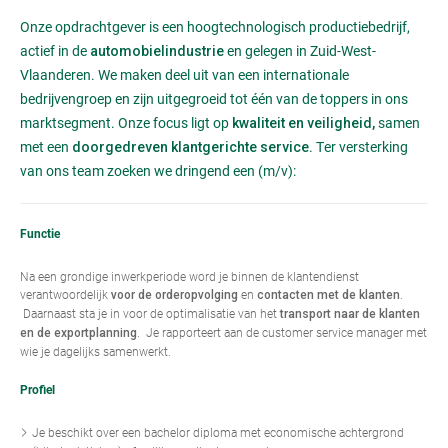
Onze opdrachtgever is een hoogtechnologisch productiebedrijf,
actief in de
en gelegen in Zuid-West-
automobielindustrie
Vlaanderen. We maken deel uit van een internationale
bedrijvengroep en zijn uitgegroeid tot één van de toppers in ons
marktsegment. Onze focus ligt op
samen
kwaliteit en veiligheid,
met een
. Ter versterking
doorgedreven klantgerichte service
van ons team zoeken we dringend een (m/v):
Functie
Na een grondige inwerkperiode word je binnen de klantendienst
verantwoordelijk
en
.
voor de orderopvolging
contacten met de klanten
Daarnaast sta je in voor de optimalisatie van het
transport naar de klanten
. Je rapporteert aan de customer service manager met
en de exportplanning
wie je dagelijks samenwerkt.
Profiel
Je beschikt over een bachelor diploma met economische achtergrond