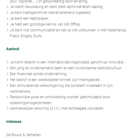
(bijv. logistiek, …) of gelijkwaardig door ervaring;
Je werkt nauwkeurig en bent sterk administratief vaardig;
Je bent klantgericht en dienstverlenend ingesteld;
Je bent een teamplayer;
Je hebt een grondige kennis van MS Office;
Je bent vlot communicatief en kan je vlot uitdrukken in het Nederlands,
Frans, Engels, Duits.
Aanbod
Je komt terecht in een internationale organisatie, gericht op innovatie;
Een jong en ondernemend team en een no-nonsense bedrijfscultuur;
Een financieel solide onderneming;
Het bedrijf is een wereldspeler binnen zijn marktgebied;
Een stimulerende werkomgeving die constant investeert in zijn
werknemers;
Persoonlijke groei en ontwikkeling worden gestimuleerd door
opleidingsmogelijkheden;
Aantrekkelijke verloning (o.t.k.) met extralegale voordelen.
Interesse
De Rouck & Verhellen