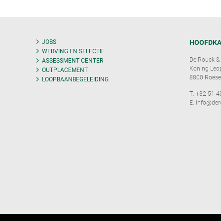
JOBS
HOOFDKA
WERVING EN SELECTIE
De Rouck & 
ASSESSMENT CENTER
Koning Leopo
OUTPLACEMENT
8800 Roese
LOOPBAANBEGELEIDING
T:
+32 51 4
E:
info@der