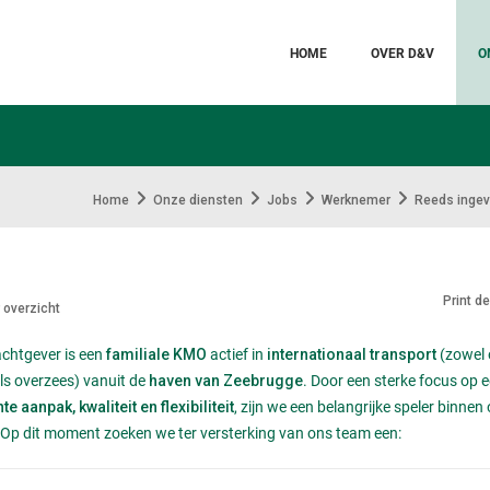
HOME
OVER D&V
O
Home
Onze diensten
Jobs
Werknemer
Reeds ingev
Print d
 overzicht
chtgever is een
actief in
(zowel 
familiale KMO
internationaal transport
ls overzees) vanuit de
. Door een sterke focus op 
haven van Zeebrugge
, zijn we een belangrijke speler binnen
te aanpak, kwaliteit en flexibiliteit
 Op dit moment zoeken we ter versterking van ons team een: