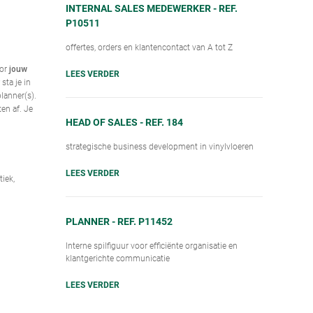
INTERNAL SALES MEDEWERKER - REF.
P10511
offertes, orders en klantencontact van A tot Z
or
jouw
LEES VERDER
sta je in
lanner(s).
en af. Je
HEAD OF SALES - REF. 184
strategische business development in vinylvloeren
LEES VERDER
iek,
PLANNER - REF. P11452
Interne spilfiguur voor efficiënte organisatie en
klantgerichte communicatie
LEES VERDER