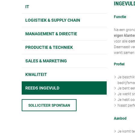
INGEVUL
IT
Functie
LOGISTIEK & SUPPLY CHAIN
Na een grondi
MANAGEMENT & DIRECTIE
eigen klante
voor alle
com
PRODUCTIE & TECHNIEK
Daarnaast ve
werkt samen 
SALES & MARKETING
Profiel
KWALITEIT
Je beschik
bedrijfsma
REEDS INGEVULD
Je bent ee
Je werkt sn
Je hebt oo
SOLLICITEER SPONTAAN
Naast perf
Aanbod
Je komt ter