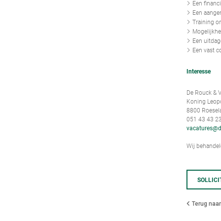
Een financ
Een aangen
Training o
Mogelijkhe
Een uitdag
Een vast c
Interesse
De Rouck & V
Koning Leopol
8800 Roesel
051 43 43 2
vacatures@d
Wij behandele
SOLLICI
Terug naar