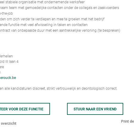
ieel stabiele organisatie met ondernemende werksfeer
aam team met gemoedelijke contacten onder de collega’s en zaakvoerders
n-the-job
den om zich verder te verdiepen en mee te groeien met het bedrijf
ende functie met veel afwisseling in taken en contacten
ontract van onbepaalde duur met een aantrekkelijke verloning (te bespreken)
erhellen
d III laan 4
are
3
erouck.be
n alle kandidaturen discreet, strikt vertrouwelijk en deontologisch correct.
TEER VOOR DEZE FUNCTIE
STUUR NAAR EEN VRIEND
Print d
 overzicht