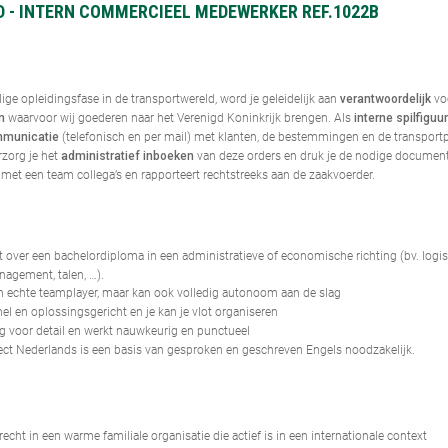
D - INTERN COMMERCIEEL MEDEWERKER REF.1022B
ge opleidingsfase in de transportwereld, word je geleidelijk aan
vo
verantwoordelijk
waarvoor wij goederen naar het Verenigd Koninkrijk brengen. Als
n
interne spilfiguur
(telefonisch en per mail) met klanten, de bestemmingen en de transportp
municatie
rzorg je het
van deze orders en druk je de nodige document
administratief inboeken
met een team collega’s en rapporteert rechtstreeks aan de zaakvoerder.
t over een bachelordiploma in een administratieve of economische richting (bv. logist
nagement, talen, …).
n echte teamplayer, maar kan ook volledig autonoom aan de slag
el en oplossingsgericht en je kan je vlot organiseren
g voor detail en werkt nauwkeurig en punctueel
ect Nederlands is een basis van gesproken en geschreven Engels noodzakelijk.
echt in een warme familiale organisatie die actief is in een internationale context