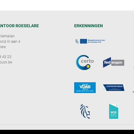
NTOOR ROESELARE
ERKENNINGEN
Verhellen
ld III laan 4
lare
3 43 23
ouck.be