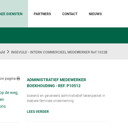
NZE DIENSTEN
PARTNERS
CONTACT
NIEUWS
uld
INGEVULD - INTERN COMMERCIEEL MEDEWERKER Ref.1022B
eze pagina
ADMINISTRATIEF MEDEWERKER
BOEKHOUDING - REF. P10512
op de weg,
boeiend en gevarieerd administratief takenpakket in
een
stabiele familiale onderneming
 ons
LEES VERDER