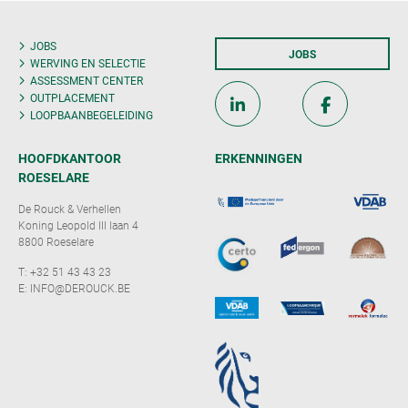
JOBS
JOBS
WERVING EN SELECTIE
ASSESSMENT CENTER
OUTPLACEMENT
LOOPBAANBEGELEIDING
HOOFDKANTOOR
ERKENNINGEN
ROESELARE
De Rouck & Verhellen
Koning Leopold III laan 4
8800 Roeselare
T:
+32 51 43 43 23
E:
INFO@DEROUCK.BE