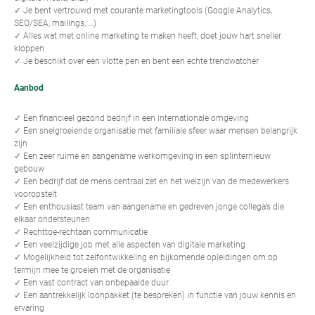
✓ Je bent vertrouwd met courante marketingtools (Google Analytics,
SEO/SEA, mailings, …)
✓ Alles wat met online marketing te maken heeft, doet jouw hart sneller
kloppen
✓ Je beschikt over een vlotte pen en bent een echte trendwatcher
Aanbod
✓ Een financieel gezond bedrijf in een internationale omgeving
✓ Een snelgroeiende organisatie met familiale sfeer waar mensen belangrijk
zijn
✓ Een zeer ruime en aangename werkomgeving in een splinternieuw
gebouw
✓ Een bedrijf dat de mens centraal zet en het welzijn van de medewerkers
vooropstelt
✓ Een enthousiast team van aangename en gedreven jonge collega’s die
elkaar ondersteunen
✓ Rechttoe-rechtaan communicatie
✓ Een veelzijdige job met alle aspecten van digitale marketing
✓ Mogelijkheid tot zelfontwikkeling en bijkomende opleidingen om op
termijn mee te groeien met de organisatie
✓ Een vast contract van onbepaalde duur
✓ Een aantrekkelijk loonpakket (te bespreken) in functie van jouw kennis en
ervaring