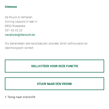
Interesse
De Rouck & Verhellen
Koning Leopold III laan 4
8800 Roeselare
051 43 43 23
vacatures@derouck.be
Wij behandelen alle kandidaturen discreet, strikt vertrouwelijk en
deontologisch correct.
SOLLICITEER VOOR DEZE FUNCTIE
STUUR NAAR EEN VRIEND
Terug naar overzicht