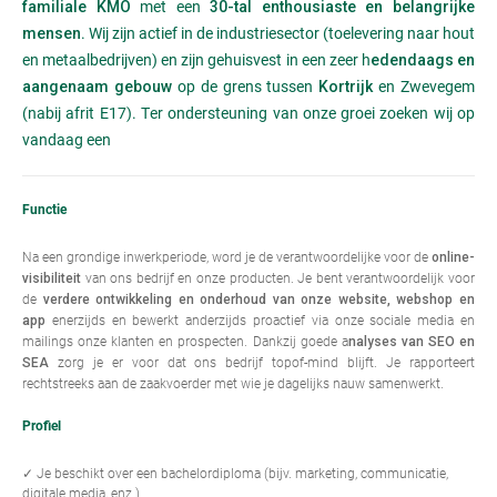
met een
familiale KMO
30-tal enthousiaste en belangrijke
. Wij zijn actief in de industriesector (toelevering naar hout
mensen
en metaalbedrijven) en zijn gehuisvest in een zeer h
edendaags en
op de grens tussen
en Zwevegem
aangenaam gebouw
Kortrijk
(nabij afrit E17). Ter ondersteuning van onze groei zoeken wij op
vandaag een
Functie
Na een grondige inwerkperiode, word je de verantwoordelijke voor de
online-
van ons bedrijf en onze producten. Je bent verantwoordelijk voor
visibiliteit
de
verdere ontwikkeling en onderhoud van onze website, webshop en
enerzijds en bewerkt anderzijds proactief via onze sociale media en
app
mailings onze klanten en prospecten. Dankzij goede a
nalyses van SEO en
zorg je er voor dat ons bedrijf topof-mind blijft. Je rapporteert
SEA
rechtstreeks aan de zaakvoerder met wie je dagelijks nauw samenwerkt.
Profiel
✓ Je beschikt over een bachelordiploma (bijv. marketing, communicatie,
digitale media, enz.)