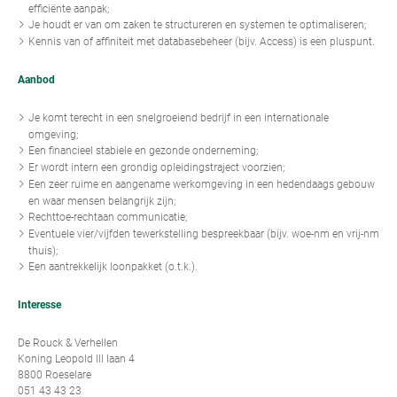
efficiënte aanpak;
Je houdt er van om zaken te structureren en systemen te optimaliseren;
Kennis van of affiniteit met databasebeheer (bijv. Access) is een pluspunt.
Aanbod
Je komt terecht in een snelgroeiend bedrijf in een internationale
omgeving;
Een financieel stabiele en gezonde onderneming;
Er wordt intern een grondig opleidingstraject voorzien;
Een zeer ruime en aangename werkomgeving in een hedendaags gebouw
en waar mensen belangrijk zijn;
Rechttoe-rechtaan communicatie;
Eventuele vier/vijfden tewerkstelling bespreekbaar (bijv. woe-nm en vrij-nm
thuis);
Een aantrekkelijk loonpakket (o.t.k.).
Interesse
De Rouck & Verhellen
Koning Leopold III laan 4
8800 Roeselare
051 43 43 23