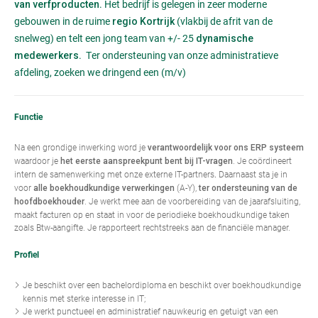
. Het bedrijf is gelegen in zeer moderne
van verfproducten
gebouwen in de ruime
(vlakbij de afrit van de
regio Kortrijk
snelweg) en telt een jong team van +/- 25
dynamische
. Ter ondersteuning van onze administratieve
medewerkers
afdeling, zoeken we dringend een (m/v)
Functie
Na een grondige inwerking word je
verantwoordelijk voor ons ERP systeem
waardoor je
. Je coördineert
het eerste aanspreekpunt bent bij IT-vragen
intern de samenwerking met onze externe IT-partners
Daarnaast sta je in
.
voor
(A-Y),
alle boekhoudkundige verwerkingen
ter ondersteuning van de
. Je werkt mee aan de voorbereiding van de jaarafsluiting,
hoofdboekhouder
maakt facturen op en staat in voor de periodieke boekhoudkundige taken
zoals Btw-aangifte. Je rapporteert rechtstreeks aan de financiële manager.
Profiel
Je beschikt over een bachelordiploma en beschikt over boekhoudkundige
kennis met sterke interesse in IT;
Je werkt punctueel en administratief nauwkeurig en getuigt van een