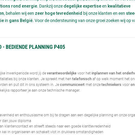
Dankzij onze
en
tions rond energie.
degelijke expertise
kwalitatieve
, behalen wij een
bij onze klanten en een
en
zeer hoge tevredenheid
stee
in
. Voor de ondersteuning van onze groei zoeken wij op
ie
gans België
 - BEDIENDE PLANNING P405
jke inwerkperiode word jij de
voor het
verantwoordelijke
inplannen van het onderh
tallaties bij onze klanten. Je spreekt met hen
af op welk moment het on
telefonisch
rden en put dit in ons systeem in. Je
met onze
voor
communiceert
techniekers
on
kelijks rapporteer je aan onze technische manager.
venheid en enthousiasme om bij te dragen aan een degelijke planning en onze organ
er dan jouw diploma
an klantencontact en streeft steeds naar een goede klanttevredenheid
n kei in organiseren en schakelt vlot in drukkere omstandigheden