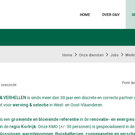
HOME
OVER D&V
O
Home
Onze diensten
Jobs
Werk
Print d
 overzicht
is sinds meer dan 30 jaar een discrete en correcte partner 
 & VERHELLEN
ant voor
in West- en Oost-Vlaanderen.
werving & selectie
is een
in de
groeiende en bloeiende referentie
renovatie- en energie
in de
Onze KMO (+/- 30 personen) is gespecialiseerd in d
regio Kortrijk.
lossingen, warmtepompen, thuisbatterijen, zonnepanelen en versch