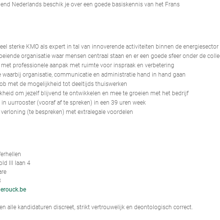
iend Nederlands beschik je over een goede basiskennis van het Frans
eel sterke KMO als expert in tal van innoverende activiteiten binnen de energiesector
oeiende organisatie waar mensen centraal staan en er een goede sfeer onder de colle
f met professionele aanpak met ruimte voor inspraak en verbetering
e waarbij organisatie, communicatie en administratie hand in hand gaan
job met de mogelijkheid tot deeltijds thuiswerken
kheid om jezelf blijvend te ontwikkelen en mee te groeien met het bedrijf
it in uurrooster (vooraf af te spreken) in een 39 uren week
verloning (te bespreken) met extralegale voordelen
erhellen
d III laan 4
are
3
erouck.be
n alle kandidaturen discreet, strikt vertrouwelijk en deontologisch correct.