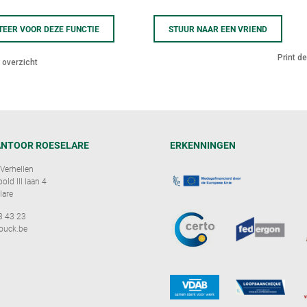
TEER VOOR DEZE FUNCTIE
STUUR NAAR EEN VRIEND
Print d
 overzicht
NTOOR ROESELARE
ERKENNINGEN
Verhellen
ld III laan 4
lare
3 43 23
ouck.be