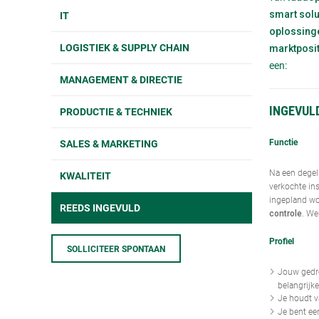
IT
smart solu
oplossing
LOGISTIEK & SUPPLY CHAIN
marktposit
een:
MANAGEMENT & DIRECTIE
INGEVULD
PRODUCTIE & TECHNIEK
Functie
SALES & MARKETING
Na een degeli
KWALITEIT
verkochte ins
ingepland wo
REEDS INGEVULD
. We
controle
Profiel
SOLLICITEER SPONTAAN
Jouw gedre
belangrijk
Je houdt v
Je bent ee