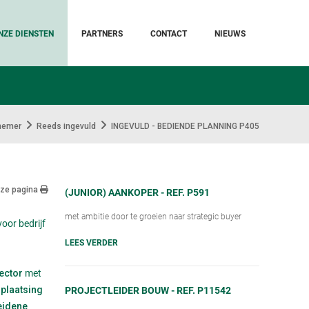
NZE DIENSTEN
PARTNERS
CONTACT
NIEUWS
nemer
Reeds ingevuld
INGEVULD - BEDIENDE PLANNING P405
eze pagina
(JUNIOR) AANKOPER - REF. P591
met ambitie door te groeien naar strategic buyer
voor bedrijf
LEES VERDER
met
sector
e
PROJECTLEIDER BOUW - REF. P11542
plaatsing
eidene