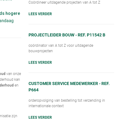
Coördineer uitdagende projecten van A tot Z
ds hogere
LEES VERDER
 vandaag
PROJECTLEIDER BOUW - REF. P11542 B
coördinator van A tot Z voor uitdagende
bouwprojecten
LEES VERDER
van onze
oud
derhoud kan
CUSTOMER SERVICE MEDEWERKER - REF.
en
derhoud
P664
orderopvolging van bestelling tot verzending in
internationale context
isatie zijn
LEES VERDER