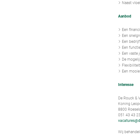
Naast vloe
Aanbod
Een financi
Een snelgr
Een bedrij
Een functi
Een vaste 
De mogelij
Flexibilite
Een mooie 
Interesse
De Rouck & V
Koning Leopol
8800 Roesel
051 43 43 2
vacatures@d
Wij behandele