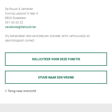
De Rouck & Verhellen
Koning Leopold III laan 4
8800 Roeselare
051 43 43 23
vacatures@derouck.be
Wij behandelen alle kandidaturen discreet, strikt vertrouwelijk en
deontologisch correct.
SOLLICITEER VOOR DEZE FUNCTIE
STUUR NAAR EEN VRIEND
Terug naar overzicht