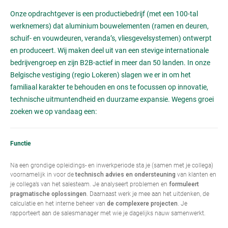
Onze opdrachtgever is een productiebedrijf (met een 100-tal
werknemers) dat aluminium bouwelementen (ramen en deuren,
schuif- en vouwdeuren, veranda’s, vliesgevelsystemen) ontwerpt
en produceert. Wij maken deel uit van een stevige internationale
bedrijvengroep en zijn B2B-actief in meer dan 50 landen. In onze
Belgische vestiging (regio Lokeren) slagen we er in om het
familiaal karakter te behouden en ons te focussen op innovatie,
technische uitmuntendheid en duurzame expansie. Wegens groei
zoeken we op vandaag een:
Functie
Na een grondige opleidings- en inwerkperiode sta je (samen met je collega)
voornamelijk in voor de
van klanten en
technisch advies en ondersteuning
je collega’s van het salesteam. Je analyseert problemen en
formuleert
. Daarnaast werk je mee aan het uitdenken, de
pragmatische oplossingen
calculatie en het interne beheer van
. Je
de complexere projecten
rapporteert aan de salesmanager met wie je dagelijks nauw samenwerkt.