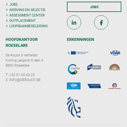
JOBS
JOBS
WERVING EN SELECTIE
ASSESSMENT CENTER
OUTPLACEMENT
LOOPBAANBEGELEIDING
HOOFDKANTOOR
ERKENNINGEN
ROESELARE
De Rouck & Verhellen
Koning Leopold III laan 4
8800 Roeselare
T:
+32 51 43 43 23
E:
INFO@DEROUCK.BE