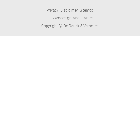
Privacy
Disclaimer
Sitemap
Webdesign Media Mates
Copyright
De Rouck & Verhellen