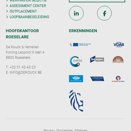
WERVING EN SELECTIE
ASSESSMENT CENTER
OUTPLACEMENT
LOOPBAANBEGELEIDING
HOOFDKANTOOR
ERKENNINGEN
ROESELARE
De Rouck & Verhellen
Koning Leopold III laan 4
8800 Roeselare
T:
+32 51 43 43 23
E:
INFO@DEROUCK.BE
Privacy
Disclaimer
Sitemap