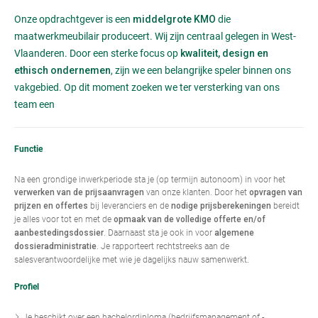
Onze opdrachtgever is een
die
middelgrote
KMO
maatwerkmeubilair produceert. Wij zijn centraal gelegen in West-
Vlaanderen. Door een sterke focus op
kwaliteit, design en
, zijn we een belangrijke speler binnen ons
ethisch ondernemen
vakgebied. Op dit moment zoeken we ter versterking van ons
team een
Functie
Na een grondige inwerkperiode sta je (op termijn autonoom) in voor het
van onze klanten. Door het
verwerken van de prijsaanvragen
opvragen van
bij leveranciers en de
bereidt
prijzen en offertes
nodige prijsberekeningen
je alles voor tot en met de
opmaak van de volledige offerte en/of
. Daarnaast sta je ook in voor
aanbestedingsdossier
algemene
. Je rapporteert rechtstreeks aan de
dossieradministratie
salesverantwoordelijke met wie je dagelijks nauw samenwerkt.
Profiel
Je beschikt over een bachelordiploma (bedrijfsmanagement of -