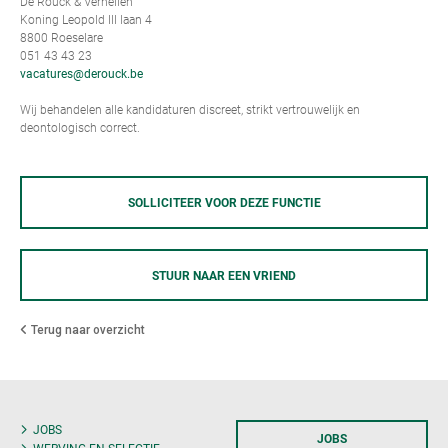
De Rouck & Verhellen
Koning Leopold III laan 4
8800 Roeselare
051 43 43 23
vacatures@derouck.be
Wij behandelen alle kandidaturen discreet, strikt vertrouwelijk en
deontologisch correct.
SOLLICITEER VOOR DEZE FUNCTIE
STUUR NAAR EEN VRIEND
Terug naar overzicht
JOBS
JOBS