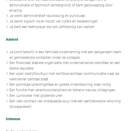
administratie of technisch achtergrond) of bent gelijkwaardig door
ervaring
Je werkt administratief nauwkeurig en punctueel
Je denkt logisch na en houdt van cijfers en berekeningen
Je bent een teamplayer die ook zelfstandig kan werken
Aanbod
Je komt terecht in een familiale onderneming met een aangenaam team
en gemoedelijke contacten onder de collega’s
Een financieel stabiele organisatie met ondernemende werksfeer en een
sterke reputatie
Een open bedrijfscultuur met rechttoe-rechtaan communicatie waar de
werknemer centraal staat
Een grondige opleidingsfase en goede ondersteuning waar nodig
Een functie met verantwoordelijkheid en telkens nieuwe uitdagingen
Een uurrooster met glijdende uren
Een vast contract van onbepaalde duur met een aantrekkelijke verloning
(te bespreken)
Interesse