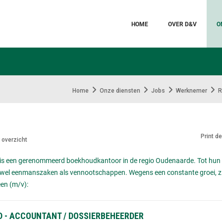
HOME
OVER D&V
O
Home
Onze diensten
Jobs
Werknemer
R
Print d
 overzicht
 is een gerenommeerd boekhoudkantoor in de regio Oudenaarde. Tot hun
owel
eenmanszaken als vennootschappen. Wegens een constante groei, zij
en (m/v):
D - ACCOUNTANT / DOSSIERBEHEERDER