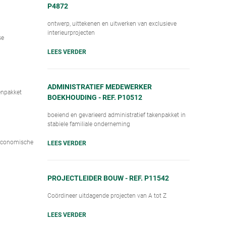
P4872
ontwerp, uittekenen en uitwerken van exclusieve
interieurprojecten
se
LEES VERDER
ADMINISTRATIEF MEDEWERKER
kenpakket
BOEKHOUDING - REF. P10512
boeiend en gevarieerd administratief takenpakket in
stabiele familiale onderneming
 Economische
LEES VERDER
PROJECTLEIDER BOUW - REF. P11542
Coördineer uitdagende projecten van A tot Z
LEES VERDER