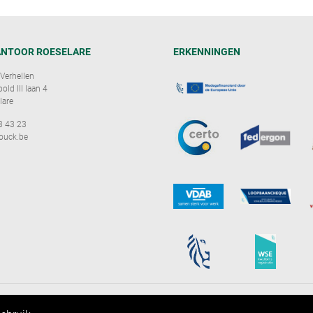
NTOOR ROESELARE
ERKENNINGEN
Verhellen
ld III laan 4
lare
3 43 23
ouck.be
Copyright
De Rouck & Verhellen