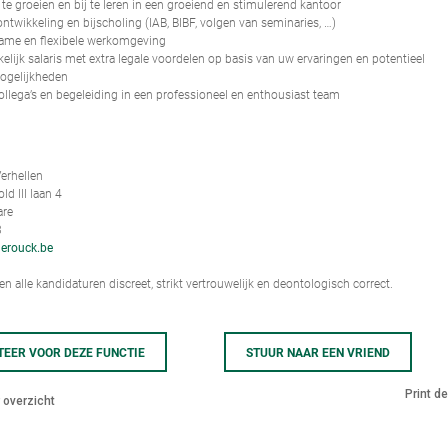
te groeien en bij te leren in een groeiend en stimulerend kantoor
ontwikkeling en bijscholing (IAB, BIBF, volgen van seminaries, …)
ame en flexibele werkomgeving
kelijk salaris met extra legale voordelen op basis van uw ervaringen en potentieel
ogelijkheden
ollega’s en begeleiding in een professioneel en enthousiast team
erhellen
d III laan 4
are
3
erouck.be
n alle kandidaturen discreet, strikt vertrouwelijk en deontologisch correct.
TEER VOOR DEZE FUNCTIE
STUUR NAAR EEN VRIEND
Print d
 overzicht