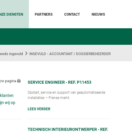
NZE DIENSTEN
PARTNERS
CONTACT
NIEUWS
eeds ingevuld
INGEVULD - ACCOUNTANT / DOSSIERBEHEERDER
eze pagina
SERVICE ENGINEER - REF. P11453
Opstart, service en support van geautomatiseerde
 klanten
installaties – Franse markt.
n wij op
LEES VERDER
TECHNISCH INTERIEURONTWERPER - REF.