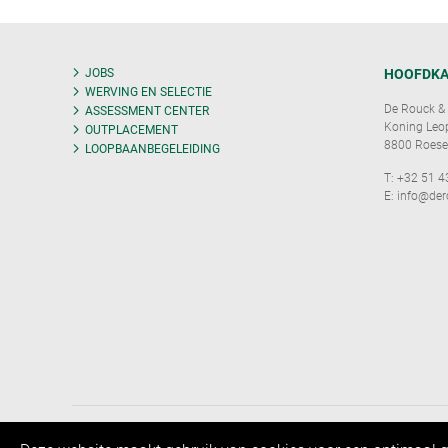
JOBS
HOOFDKA
WERVING EN SELECTIE
De Rouck & 
ASSESSMENT CENTER
Koning Leopo
OUTPLACEMENT
8800 Roese
LOOPBAANBEGELEIDING
T:
+32 51 4
E:
info@der
Privacy
Disclaimer
Sitemap