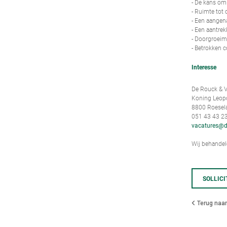
- De kans om 
- Ruimte tot 
- Een aangen
- Een aantrek
- Doorgroeim
- Betrokken c
Interesse
De Rouck & V
Koning Leopol
8800 Roesel
051 43 43 2
vacatures@d
Wij behandele
SOLLICI
Terug naar