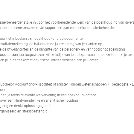
ossierbeheerder sta je in voor het voorbereidende werk van de boekhouding van diver
pen en eenmanszaken. Je rapporteert aan een senior dossierbeheerder.
n voor het inboeken van boekhoudkundige documenten
 resultatenrekening, de balans en de jaarrekening van je klanten op
 je de btw-aangiftes en de aangifte van de personen- en vennootschapsbelasting
ossiers aan jou toegewezen. Afhankelijk van je instapniveau in het kantoor zal je ta
kan je in de toekomst ook fiscaal advies verlenen aan je klanten
n Bachelor Accountancy-Fiscaliteit of Master Handelswetenschappen / Toegepaste -
pen
r heb je reeds relevante werkervaring in een boekhoudkantoor
 over een klantvriendelijke en analytische houding
rgierig en denkt oplossingsgericht
organiseerd en stressbestendig