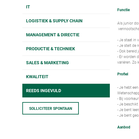
IT
Functie
LOGISTIEK & SUPPLY CHAIN
Als junior d
vennootschap
MANAGEMENT & DIRECTIE
- Je staat i
- Je stelt de
PRODUCTIE & TECHNIEK
- Ook bereid
- Er worden d
SALES & MARKETING
variëren. Zo 
Profiel
KWALITEIT
- Je hebt ee
REEDS INGEVULD
Wetenschap
- Bij voorkeu
- Je beschikt
SOLLICITEER SPONTAAN
- Je bent lee
- Je bent ge
Aanbod