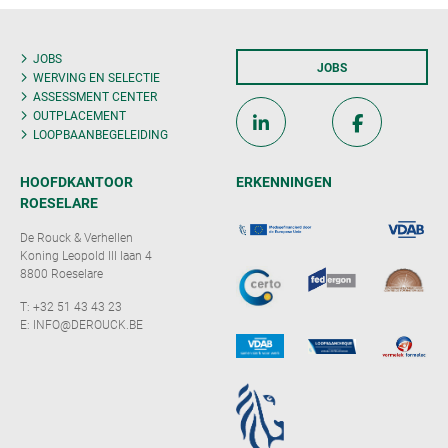
JOBS
JOBS
WERVING EN SELECTIE
ASSESSMENT CENTER
OUTPLACEMENT
LOOPBAANBEGELEIDING
HOOFDKANTOOR
ERKENNINGEN
ROESELARE
De Rouck & Verhellen
Koning Leopold III laan 4
8800 Roeselare
T:
+32 51 43 43 23
E:
INFO@DEROUCK.BE