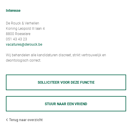
Interesse
De Rouck & Verhellen
Koning Leopold III laan 4
8800 Roeselare
051 43 43 23
vacatures@derouck.be
Wij behandelen alle kandidaturen discreet, strikt vertrouwelijk en
deontologisch correct.
SOLLICITEER VOOR DEZE FUNCTIE
STUUR NAAR EEN VRIEND
Terug naar overzicht