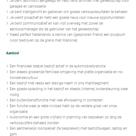
Je bent technisch aangelegd en hebt liefst affiniteit met gereedschap voor
garages en carrosserie
Je bent klantgericht en gedreven om goede verkoopresultaten te behalen
Je werkt proactief en hebt een goede neus voor nieuwe opportuniteiten
Je bent communicatief en kan vlot overweg met zowel de
aankoopmanager als de gebruiker van het gereedschap
Naast perfect Nederlands is kennis van (gesproken Frans) een pluspunt
(voor bedrijven op de grens met Wallonië)
Aanbod
Een financieel stabiel bedrijf actief in de automobielbranche
Een steeds groeiende familiale omgeving met platte organisatie en no-
nonsense-cultuur
Een bedrijf met reeds een stevige naam in ons marktsegment
Een goede opleiding in het bedrijf en steeds (interne) ondersteuning waar
nodig
Een buitendienstfunctie met veel afwisseling in contacten
Een functie waar je reële invloed hebt op de verdere groei van onze
organisatie
Autonomie en een grote vrijheid in planning van bezoeken zo lang de
verkoopcijfers behaald worden
Een aantrekkelijk loonpakket (te bespreken) met bedrijfswagen, laptop en
gsm