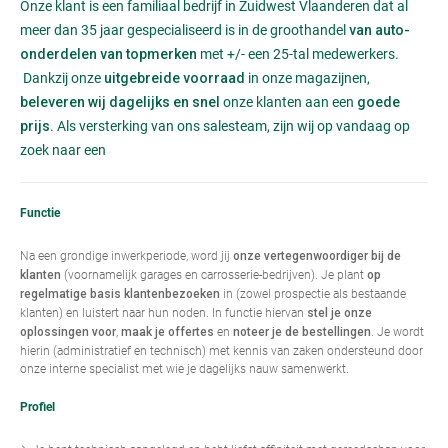
Onze klant is een familiaal bedrijf in Zuidwest Vlaanderen dat al
meer dan 35 jaar gespecialiseerd is in de groothandel
van auto-
met +/- een 25-tal medewerkers
onderdelen van topmerken
.
Dankzij onze
in onze magazijnen,
uitgebreide voorraad
onze klanten aan een
beleveren wij dagelijks en snel
goede
. Als versterking van ons salesteam, zijn wij op vandaag op
prijs
zoek naar een
Functie
Na een grondige inwerkperiode, word jij
onze vertegenwoordiger bij de
(voornamelijk garages en carrosserie-bedrijven). Je plant
klanten
op
in (zowel prospectie als bestaande
regelmatige basis klantenbezoeken
klanten) en luistert naar hun noden. In functie hiervan
stel je onze
,
en
. Je wordt
oplossingen voor
maak je offertes
noteer je de bestellingen
hierin (administratief en technisch) met kennis van zaken ondersteund door
onze interne specialist met wie je dagelijks nauw samenwerkt.
Profiel