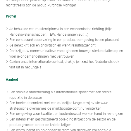
rechtstreeks aan de Group Purchase Manager.
Profiel
Je behaalde een masterdiploma in een economische richting (bijv.
Handelswetenschappen, TEW, Handelsingenieur, …)
Een eerste aankoopervaring in een productieomgeving is een pluspunt
Je denkt kritisch en analytisch en werkt resultaatgericht
Dankzij jouw communicatieve vaardigheden bouw je sterke relaties op en
voer je onderhandelingen met vertrouwen
Gezien onze internationale context, druk je je naast het Nederlands ook
vlot uit in het Engels
Aanbod
Een stabiele onderneming als internationale speler met een sterke
reputatie in de sector
Een boeiende context met een duidelijke langetermijnvisie waar
strategische overnames de marktpositie continu versterken
Een omgeving waar kwaliteit en kostenbewust werken hand in hand gaan
Een intensief en gestructureerd opleidingstraject om de sector en de
productgroepen onder de knie te krijgen
Een warm, hecht en no-nonsense team van gedreven collega's die