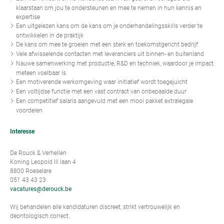
klaarstaan om jou te ondersteunen en mee te nemen in hun kennis en
expertise
Een uitgelezen kans om de kans om je onderhandelingsskills verder te
ontwikkelen in de praktijk
De kans om mee te groeien met een sterk en toekomstgericht bedrijf
Vele afwisselende contacten met leveranciers uit binnen- en buitenland
Nauwe samenwerking met productie, R&D en techniek, waardoor je impact
meteen voelbaar is
Een motiverende werkomgeving waar initiatief wordt toegejuicht
Een voltijdse functie met een vast contract van onbepaalde duur
Een competitief salaris aangevuld met een mooi pakket extralegale
voordelen
Interesse
De Rouck & Verhellen
Koning Leopold III laan 4
8800 Roeselare
051 43 43 23
vacatures@derouck.be
Wij behandelen alle kandidaturen discreet, strikt vertrouwelijk en
deontologisch correct.