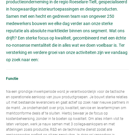
productieonderneming in de regio Roeselare-Tielt, gespecialiseerd
in hoogwaardige interieurtoepassingen en designproducten.
Samen met een hecht en gedreven team van ongeveer 250
medewerkers bouwen we elke dag verder aan onze sterke
reputatie als absolute marktleider binnen ons segment. Wat ons
drijft? Een sterke focus op kwaliteit, gecombineerd met een échte
no-nonsense mentaliteit die in alles wat we doen voelbaar is. Ter
versterking en verdere groei van onze activiteiten zijn we vandaag
op zoek naar een:
Functie
Na een grondige inwerkperiode word je verantwoordelijk voor de tactische
en operationele aankoop van jouw productgroepen. Je bouwt sterke relaties
uit met bestaande leveranciers en gaat actief op zoek naar nieuwe partners in
de markt. Je onderhandelt over prijs, kwaliteit, service en levertermijnen om
marktconforme deals af te sluiten. Hierbij bewaar je de focus op
kostenbeheersing, zonder in te boeten op kwaliteit. Om alles intern vlot te
laten verlopen, werk je nauw samen met 3 collega-aankopers en met
afdelingen zoals productie, R&D en de technische dienst zodat alle
aankoopnoden perfect op elkaar aansluiten. In deze rol rapporteer je