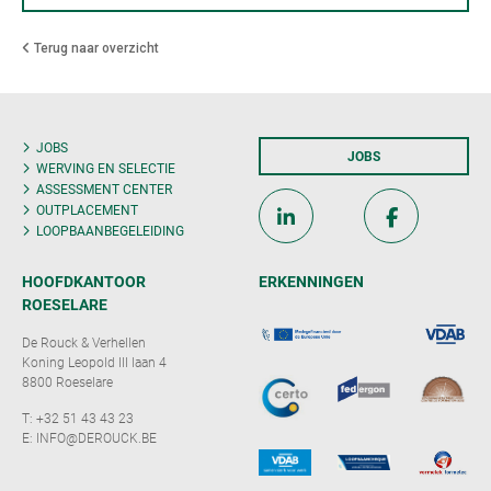
Terug naar overzicht
JOBS
JOBS
WERVING EN SELECTIE
ASSESSMENT CENTER
OUTPLACEMENT
LOOPBAANBEGELEIDING
HOOFDKANTOOR
ERKENNINGEN
ROESELARE
De Rouck & Verhellen
Koning Leopold III laan 4
8800 Roeselare
T:
+32 51 43 43 23
E:
INFO@DEROUCK.BE