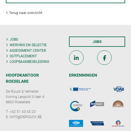
Terug naar overzicht
JOBS
JOBS
WERVING EN SELECTIE
ASSESSMENT CENTER
OUTPLACEMENT
LOOPBAANBEGELEIDING
HOOFDKANTOOR
ERKENNINGEN
ROESELARE
De Rouck & Verhellen
Koning Leopold III laan 4
8800 Roeselare
T:
+32 51 43 43 23
E:
INFO@DEROUCK.BE