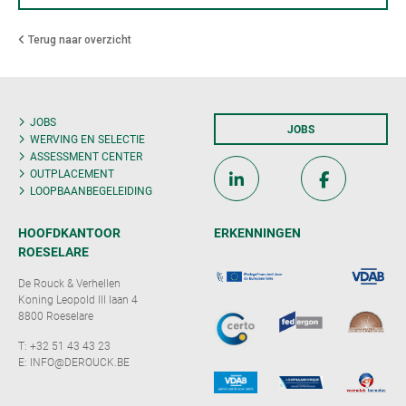
Terug naar overzicht
JOBS
JOBS
WERVING EN SELECTIE
ASSESSMENT CENTER
OUTPLACEMENT
LOOPBAANBEGELEIDING
HOOFDKANTOOR
ERKENNINGEN
ROESELARE
De Rouck & Verhellen
Koning Leopold III laan 4
8800 Roeselare
T:
+32 51 43 43 23
E:
INFO@DEROUCK.BE