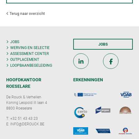
Terug naar overzicht
JOBS
JOBS
WERVING EN SELECTIE
ASSESSMENT CENTER
OUTPLACEMENT
LOOPBAANBEGELEIDING
HOOFDKANTOOR
ERKENNINGEN
ROESELARE
De Rouck & Verhellen
Koning Leopold III laan 4
8800 Roeselare
T:
+32 51 43 43 23
E:
INFO@DEROUCK.BE