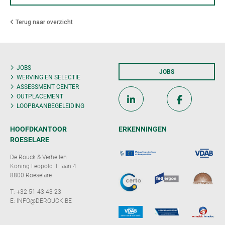
Terug naar overzicht
JOBS
JOBS
WERVING EN SELECTIE
ASSESSMENT CENTER
OUTPLACEMENT
LOOPBAANBEGELEIDING
HOOFDKANTOOR
ERKENNINGEN
ROESELARE
De Rouck & Verhellen
Koning Leopold III laan 4
8800 Roeselare
T:
+32 51 43 43 23
E:
INFO@DEROUCK.BE