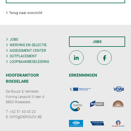
Terug naar overzicht
JOBS
JOBS
WERVING EN SELECTIE
ASSESSMENT CENTER
OUTPLACEMENT
LOOPBAANBEGELEIDING
HOOFDKANTOOR
ERKENNINGEN
ROESELARE
De Rouck & Verhellen
Koning Leopold III laan 4
8800 Roeselare
T:
+32 51 43 43 23
E:
INFO@DEROUCK.BE