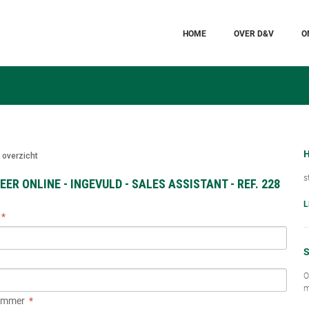
HOME
OVER D&V
O
H
 overzicht
s
EER ONLINE - INGEVULD - SALES ASSISTANT - REF. 228
L
S
O
m
ummer