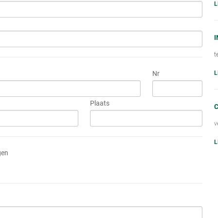
L
I
t
L
Nr
Plaats
C
v
L
gen