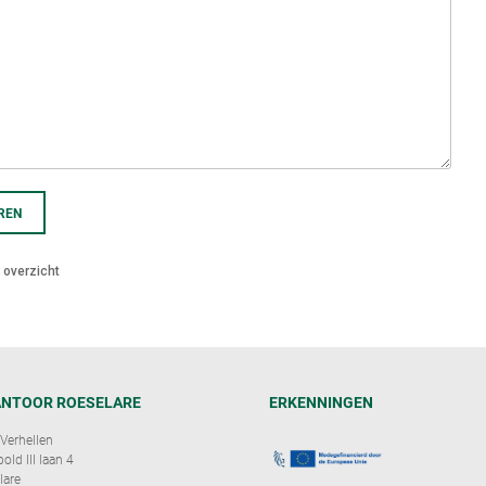
REN
 overzicht
NTOOR ROESELARE
ERKENNINGEN
Verhellen
ld III laan 4
lare