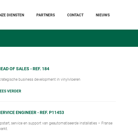
NZE DIENSTEN
PARTNERS
CONTACT
NIEUWS
EAD OF SALES - REF. 184
trategische business development in vinylvloeren
EES VERDER
ERVICE ENGINEER - REF. P11453
pstart, service en support van geautomatiseerde installaties – Franse
arkt.