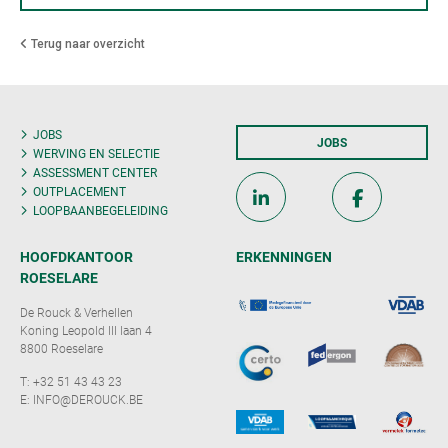
Terug naar overzicht
JOBS
JOBS
WERVING EN SELECTIE
ASSESSMENT CENTER
OUTPLACEMENT
LOOPBAANBEGELEIDING
HOOFDKANTOOR
ERKENNINGEN
ROESELARE
De Rouck & Verhellen
Koning Leopold III laan 4
8800 Roeselare
T:
+32 51 43 43 23
E:
INFO@DEROUCK.BE