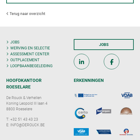
Terug naar overzicht
JOBS
JOBS
WERVING EN SELECTIE
ASSESSMENT CENTER
OUTPLACEMENT
LOOPBAANBEGELEIDING
HOOFDKANTOOR
ERKENNINGEN
ROESELARE
De Rouck & Verhellen
Koning Leopold III laan 4
8800 Roeselare
T:
+32 51 43 43 23
E:
INFO@DEROUCK.BE